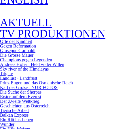
AKTUELL
TV PRODUKTIONEN
Orte der Kindheit
Gegen Reformation
Giuseppe Garibaldi
Die Grosse Mauer
Champions gegen Legenden
Andreas Hofer - Held wider Willen
Sky river of the Himalayas
Triglav
Landlust - Landfrust
Prinz Eugen und das Osmanische Reich
Karl der Große - NUR FOTOS
Die Suche der Sherpas
Erster auf dem Everest
Der Zweite Weltkrieg
Geschichten aus Österreich
Tierische Arbeit
Balkan Express
Ein Ritt ins Leben
Wunder
Ein Kilo Weizen