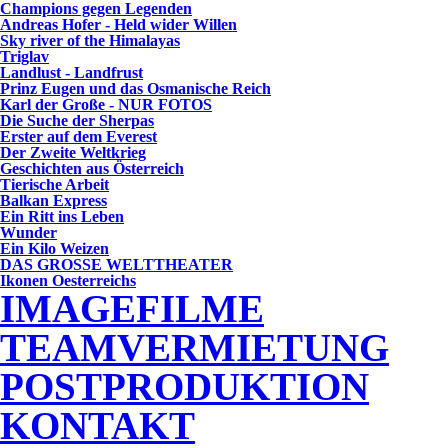
Champions gegen Legenden
Andreas Hofer - Held wider Willen
Sky river of the Himalayas
Triglav
Landlust - Landfrust
Prinz Eugen und das Osmanische Reich
Karl der Große - NUR FOTOS
Die Suche der Sherpas
Erster auf dem Everest
Der Zweite Weltkrieg
Geschichten aus Österreich
Tierische Arbeit
Balkan Express
Ein Ritt ins Leben
Wunder
Ein Kilo Weizen
DAS GROSSE WELTTHEATER
Ikonen Oesterreichs
IMAGEFILME
TEAMVERMIETUNG
POSTPRODUKTION
KONTAKT